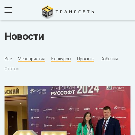
Новости
ПРОДУКТЫ И РЕШЕНИЯ
ПРОЕКТЫ
Все
Мероприятия
Конкурсы
Проекты
События
КОМПАНИЯ
Статьи
НОВОСТИ
КОНТАКТЫ
ОБРАТНАЯ СВЯЗЬ