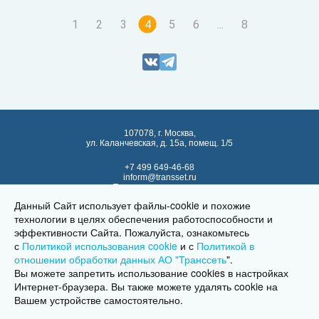
1
2
3
4
5
6
...
8
107078, г. Москва,
ул. Каланчевская, д. 15а, помещ. 1/5
+7 499 649-46-68
inform@transset.ru
Политика в отношении
обработки персональных данных
Данный Сайт использует файлы-cookie и похожие
Политика использования
технологии в целях обеспечения работоспособности и
cookies и похожих технологий
эффективности Сайта. Пожалуйста, ознакомьтесь
с
Политикой использования cookie
и с
Политикой в
Техническая поддержка
отношении обработки данных АО "Транссеть
"
.
Вы можете запретить использование cookies в настройках
Интернет-браузера. Вы также можете удалять cookie на
Вашем устройстве самостоятельно.