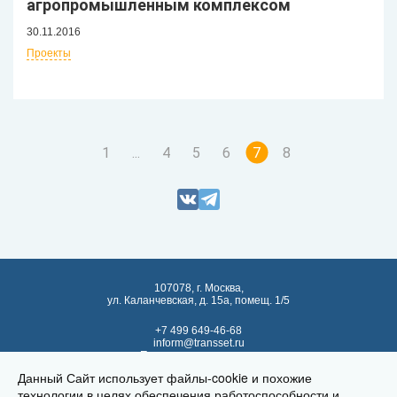
агропромышленным комплексом
30.11.2016
Проекты
1
...
4
5
6
7
8
107078, г. Москва,
ул. Каланчевская, д. 15а, помещ. 1/5
+7 499 649-46-68
inform@transset.ru
Политика в отношении
обработки персональных данных
Данный Сайт использует файлы-cookie и похожие
Политика использования
технологии в целях обеспечения работоспособности и
cookies и похожих технологий