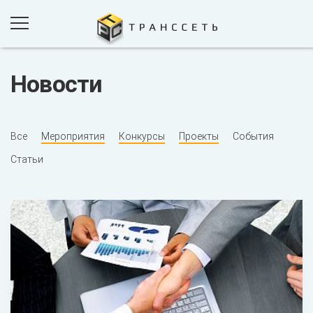
Новости
ПРОДУКТЫ И РЕШЕНИЯ
ПРОЕКТЫ
Все
Мероприятия
Конкурсы
Проекты
События
КОМПАНИЯ
Статьи
НОВОСТИ
КОНТАКТЫ
ОБРАТНАЯ СВЯЗЬ