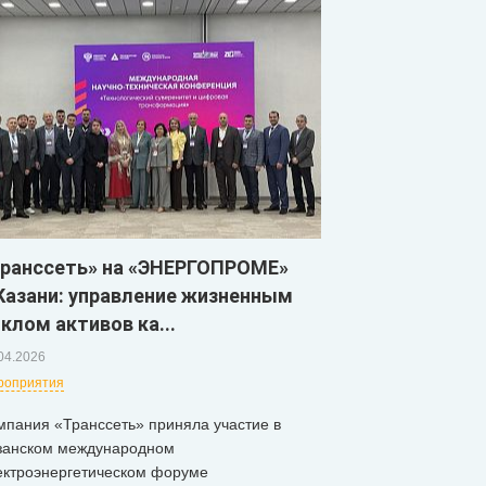
Транссеть» на «ЭНЕРГОПРОМЕ»
Казани: управление жизненным
клом активов ка...
04.2026
роприятия
мпания «Транссеть» приняла участие в
занском международном
ектроэнергетическом форуме