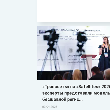
«Транссеть» на «Satellites» 202
эксперты представили модел
бесшовной регис...
03.04.2026