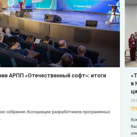
«
нии АРПП «Отечественный софт»: итоги
в 
ци
09.
Ме
ое собрание Ассоциации разработчиков программных
.
Ко
Ка
эл