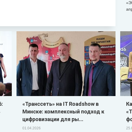
«Э
ап
6:
«Транссеть» на IT Roadshow в
Ка
ь
Минске: комплексный подход к
«Т
цифровизации для ры...
ф
01.04.2026
25.