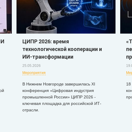
ИИ
ЦИПР 2026: время
«Т
технологической кооперации и
пе
ИИ-трансформации
пр
25.05.2026
19.
Мероприятия
Ме
В Нижнем Новгороде завершилась XI
18
ой
конференция «Цифровая индустрия
ко
промышленной России» ЦИПР 2026 -
пр
ключевая площадка для российской ИТ-
отрасли.