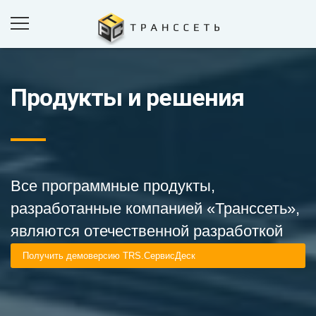
Продукты и решения
ПРОДУКТЫ И РЕШЕНИЯ
ПРОЕКТЫ
КОМПАНИЯ
НОВОСТИ
Все программные продукты,
КОНТАКТЫ
разработанные компанией «Транссеть»,
являются отечественной разработкой
ОБРАТНАЯ СВЯЗЬ
Получить демоверсию TRS.СервисДеск