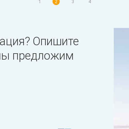
1
2
3
4
ация? Опишите
 мы предложим