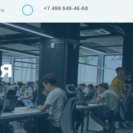
+7 499 649-46-68
ТЫ
я