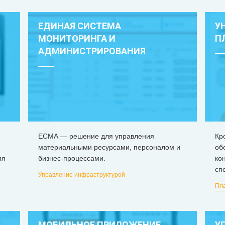
ЕДИНАЯ СИСТЕМА
У
МОНИТОРИНГА И
П
АДМИНИСТРИРОВАНИЯ
ЕСМА — решение для управления
Кр
материальными ресурсами, персоналом и
об
ия
бизнес-процессами.
ко
сп
Управление инфраструктурой
Пл
МОБИЛЬНОЕ ПРИЛОЖЕНИЕ
У