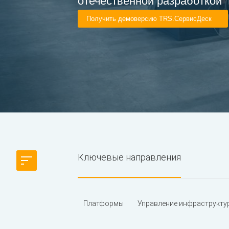
отечественной разработкой
Получить демоверсию TRS.СервисДеск
Ключевые направления
Платформы
Управление инфраструкту