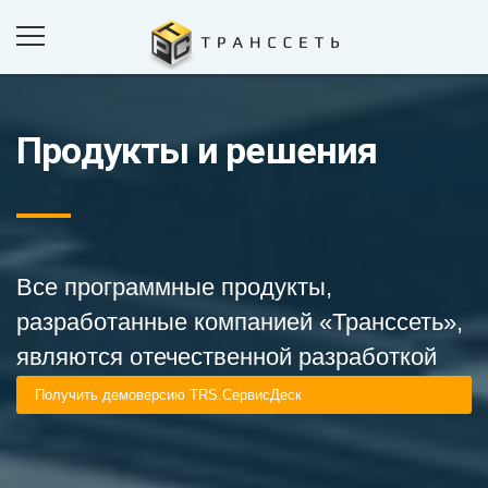
Продукты и решения
ПРОДУКТЫ И РЕШЕНИЯ
ПРОЕКТЫ
КОМПАНИЯ
НОВОСТИ
Все программные продукты,
КОНТАКТЫ
разработанные компанией «Транссеть»,
являются отечественной разработкой
ОБРАТНАЯ СВЯЗЬ
Получить демоверсию TRS.СервисДеск