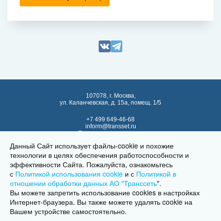
107078, г. Москва,
ул. Каланчевская, д. 15а, помещ. 1/5
+7 499 649-46-68
inform@transset.ru
Политика в отношении
обработки персональных данных
Данный Сайт использует файлы-cookie и похожие
Политика использования
технологии в целях обеспечения работоспособности и
cookies и похожих технологий
эффективности Сайта. Пожалуйста, ознакомьтесь
с
Политикой использования cookie
и с
Политикой в
Техническая поддержка
отношении обработки данных АО "Транссеть
"
.
Вы можете запретить использование cookies в настройках
Интернет-браузера. Вы также можете удалять cookie на
Вашем устройстве самостоятельно.