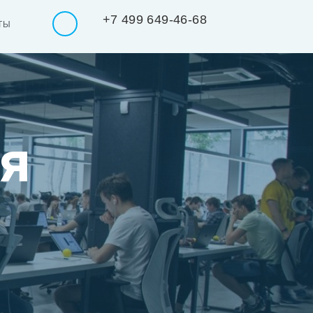
+7 499 649-46-68
ТЫ
я