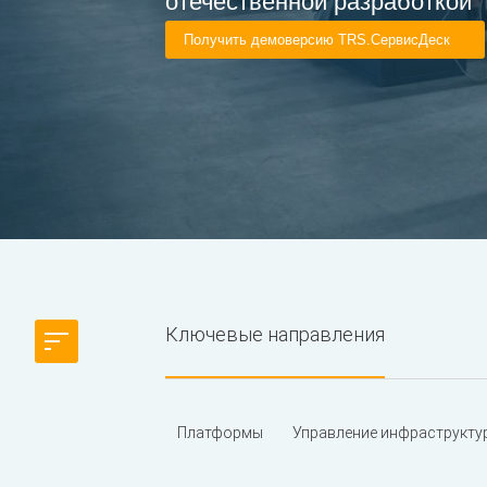
отечественной разработкой
Получить демоверсию TRS.СервисДеск
Ключевые направления
Платформы
Управление инфраструкту