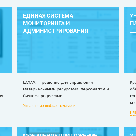
ЕДИНАЯ СИСТЕМА
У
МОНИТОРИНГА И
П
АДМИНИСТРИРОВАНИЯ
ЕСМА — решение для управления
Кр
материальными ресурсами, персоналом и
об
ия
бизнес-процессами.
ко
сп
Управление инфраструктурой
Пл
МОБИЛЬНОЕ ПРИЛОЖЕНИЕ
У