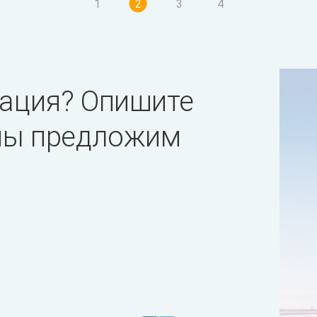
1
2
3
4
ация? Опишите
 мы предложим