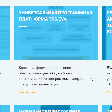
УНИВЕРСАЛЬНАЯ ПРОГРАММНАЯ
Р
ПЛАТФОРМА ТRS.EVA
А
Т
К
Кроссплатформенное решение,
ЕV
и
обеспечивающее гибкую сборку
те
конфигурации из программных модулей под
ун
специфику организации.
TR
Платформы
Упр
МОБИЛЬНОЕ ПРИЛОЖЕНИЕ
А