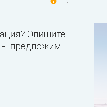
1
2
3
ация? Опишите
 мы предложим