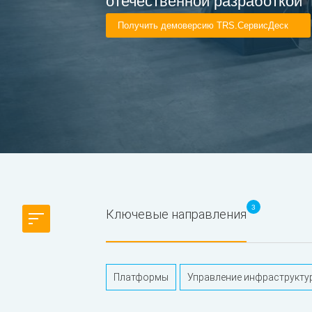
отечественной разработкой
Получить демоверсию TRS.СервисДеск
3
Ключевые направления
Платформы
Управление инфраструкту