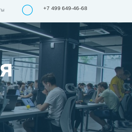
+7 499 649-46-68
ТЫ
я