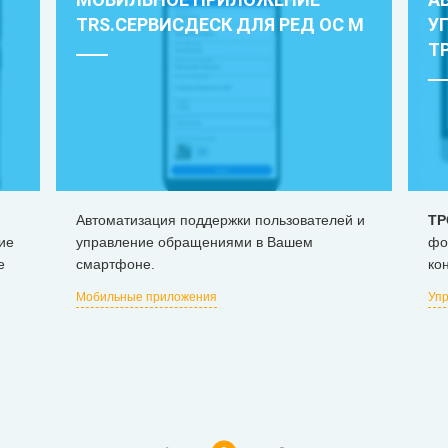
TRS.СЕРВИСДЕСК ДЛЯ РЕД ОС М
У
Т
Автоматизация поддержки пользователей и
ТР
ие
управление обращениями в Вашем
фо
е
смартфоне.
ко
Мобильные приложения
Упр