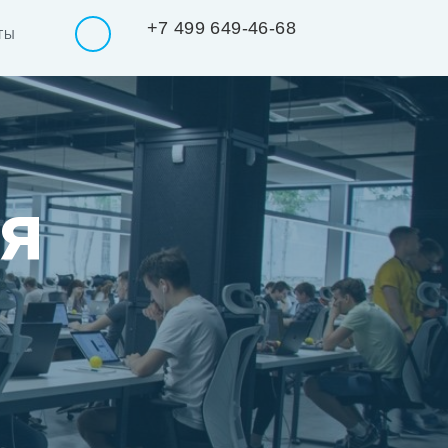
+7 499 649-46-68
ТЫ
я