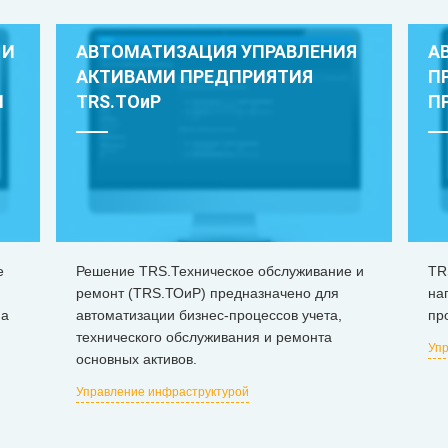
 И
АВТОМАТИЗАЦИЯ УПРАВЛЕНИЯ
А
АКТИВАМИ ПРЕДПРИЯТИЯ
П
И
TRS.ТОиР
П
е
Решение TRS.Техническое обслуживание и
TR
ремонт (TRS.ТОиР) предназначено для
на
на
автоматизации бизнес-процессов учета,
пр
технического обслуживания и ремонта
Упр
основных активов.
Управление инфраструктурой