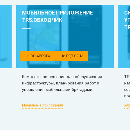
МОБИЛЬНОЕ ПРИЛОЖЕНИЕ
С
TRS.ОБХОДЧИК
У
T
На ОС АВРОРА
На РЕД ОС М
Комплексное решение для обслуживания
TR
инфраструктуры, планирования работ и
на
управления мобильными бригадами.
со
по
Мобильные приложения
Упр