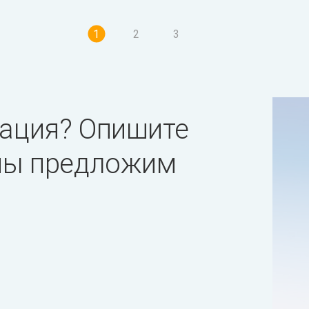
1
2
3
ация? Опишите
 мы предложим