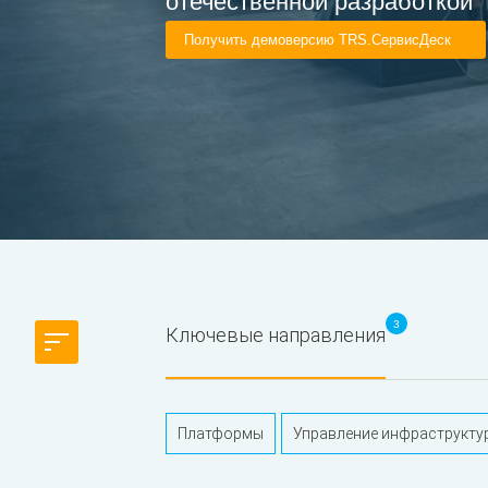
отечественной разработкой
Получить демоверсию TRS.СервисДеск
3
Ключевые направления
Платформы
Управление инфраструкту