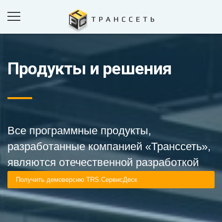
Продукты и решения
ПРОДУКТЫ И РЕШЕНИЯ
ПРОЕКТЫ
КОМПАНИЯ
НОВОСТИ
Все программные продукты,
КОНТАКТЫ
разработанные компанией «Транссеть»,
являются отечественной разработкой
ОБРАТНАЯ СВЯЗЬ
Получить демоверсию TRS.СервисДеск