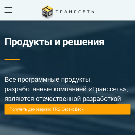
Продукты и решения
ПРОДУКТЫ И РЕШЕНИЯ
ПРОЕКТЫ
КОМПАНИЯ
НОВОСТИ
Все программные продукты,
КОНТАКТЫ
разработанные компанией «Транссеть»,
являются отечественной разработкой
ОБРАТНАЯ СВЯЗЬ
Получить демоверсию TRS.СервисДеск