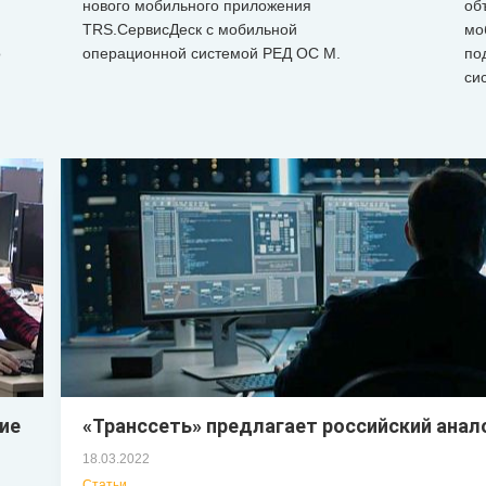
нового мобильного приложения
об
TRS.СервисДеск с мобильной
мо
о
операционной системой РЕД ОС М.
по
си
ие
«Транссеть» предлагает российский анал
18.03.2022
Статьи