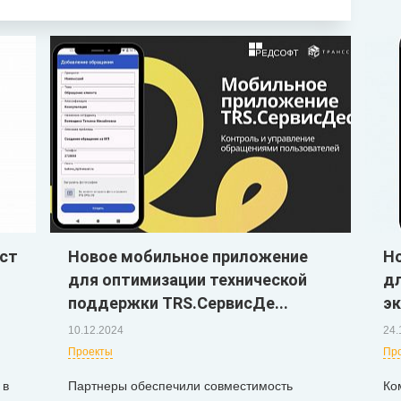
ист
Новое мобильное приложение
Н
для оптимизации технической
д
поддержки TRS.СервисДе...
эк
10.12.2024
24.
Проекты
Пр
 в
Партнеры обеспечили совместимость
Ко