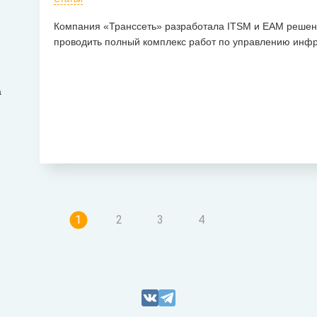
Компания «Транссеть» разработала ITSM и EAM решен
проводить полный комплекс работ по управлению инфр
а
1
2
3
4