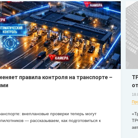
ТР
еняет правила контроля на транспорте –
от
ими
18.
Пр
«Т
ранспорте: внеплановые проверки теперь могут
ТР
пилотников — рассказываем, как подготовиться к
ав