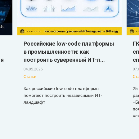
Российские low-code платформы
Г
в промышленности: как
сп
ия
построить суверенный ИТ-л...
сп
04.05.2026
07.
Статьи
Ст
Как российские low-code платформы
25
помогают построить независимый ИТ-
ра
ландшафт
«Б
по
«с