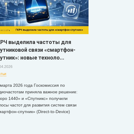
КРЧ выделила частоты для
утниковой связи «смартфон-
утник»: новые техноло...
04.2026
атьи
 марта 2026 года Госкомиссия по
диочастотам приняла важное решение:
юро 1440» и «Спутникс» получили
лосы частот для развития систем связи
мартфон-спутник» (Direct-to-Device)