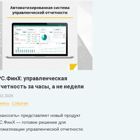
С.ФинХ: управленческая
четность за часы, а не недели
02.2026
оекты
События
ранссеть» представляет новый продукт
С.ФинХ — готовое решение для
томатизации управленческой отчетности.