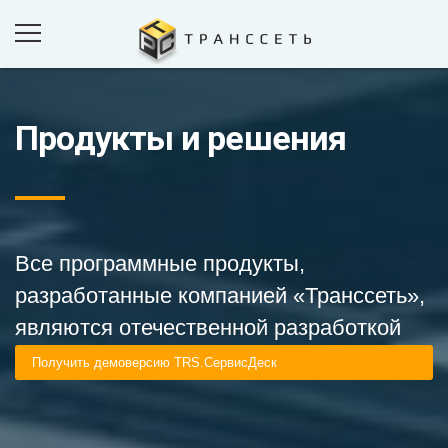
Продукты и решения
ПРОДУКТЫ И РЕШЕНИЯ
ПРОЕКТЫ
КОМПАНИЯ
НОВОСТИ
Все программные продукты,
КОНТАКТЫ
разработанные компанией «Транссеть»,
являются отечественной разработкой
ОБРАТНАЯ СВЯЗЬ
Получить демоверсию TRS.СервисДеск