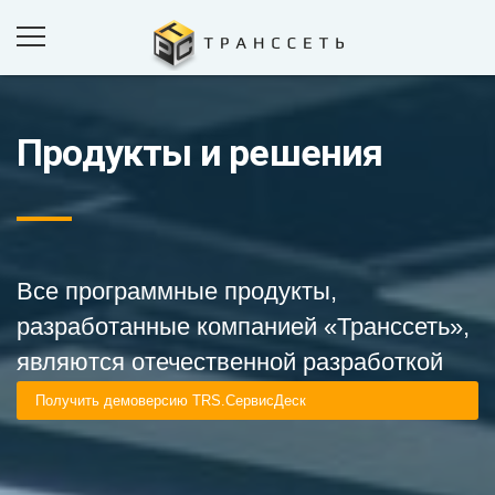
Продукты и решения
ПРОДУКТЫ И РЕШЕНИЯ
ПРОЕКТЫ
КОМПАНИЯ
НОВОСТИ
Все программные продукты,
КОНТАКТЫ
разработанные компанией «Транссеть»,
являются отечественной разработкой
ОБРАТНАЯ СВЯЗЬ
Получить демоверсию TRS.СервисДеск