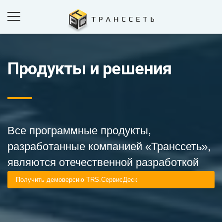
Продукты и решения
ПРОДУКТЫ И РЕШЕНИЯ
ПРОЕКТЫ
КОМПАНИЯ
НОВОСТИ
Все программные продукты,
КОНТАКТЫ
разработанные компанией «Транссеть»,
являются отечественной разработкой
ОБРАТНАЯ СВЯЗЬ
Получить демоверсию TRS.СервисДеск