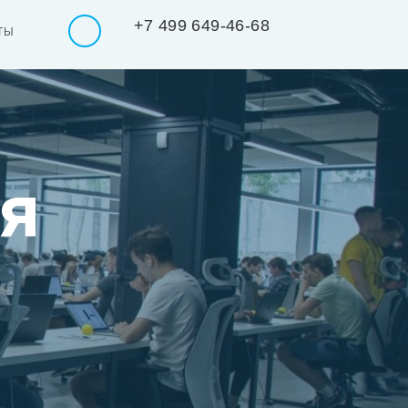
+7 499 649-46-68
ТЫ
я