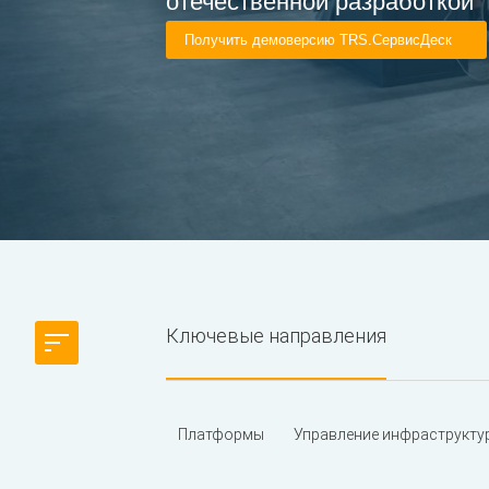
отечественной разработкой
Получить демоверсию TRS.СервисДеск
Ключевые направления
Платформы
Управление инфраструкту