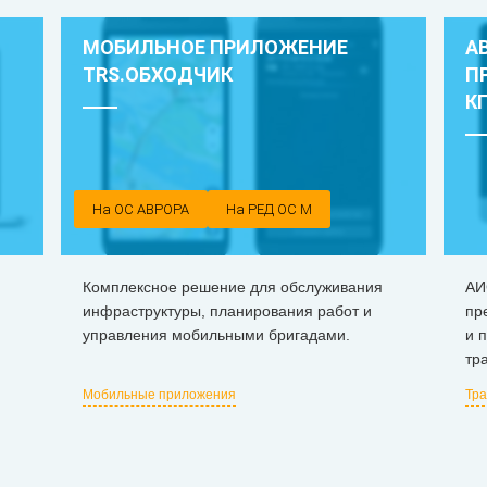
МОБИЛЬНОЕ ПРИЛОЖЕНИЕ
А
TRS.ОБХОДЧИК
П
К
На ОС АВРОРА
На РЕД ОС М
Комплексное решение для обслуживания
АИ
инфраструктуры, планирования работ и
пр
управления мобильными бригадами.
и 
тр
Мобильные приложения
Тра