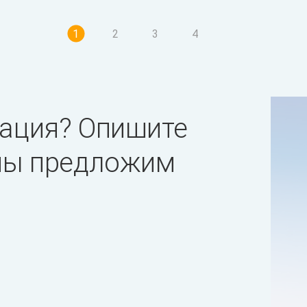
1
2
3
4
ация? Опишите
 мы предложим