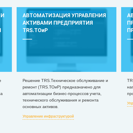
 И
АВТОМАТИЗАЦИЯ УПРАВЛЕНИЯ
А
АКТИВАМИ ПРЕДПРИЯТИЯ
П
И
TRS.ТОиР
П
е
Решение TRS.Техническое обслуживание и
TR
ремонт (TRS.ТОиР) предназначено для
на
на
автоматизации бизнес-процессов учета,
пр
технического обслуживания и ремонта
Упр
основных активов.
Управление инфраструктурой